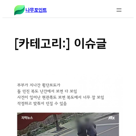
콘
나무포인트
텐
츠
로
바
[카테고리:]
이슈글
로
가
기