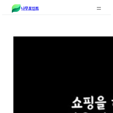
콘
나무포인트
텐
츠
로
바
로
가
기