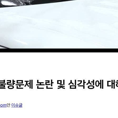
 불량문제 논란 및 심각성에 
com
안
이슈글