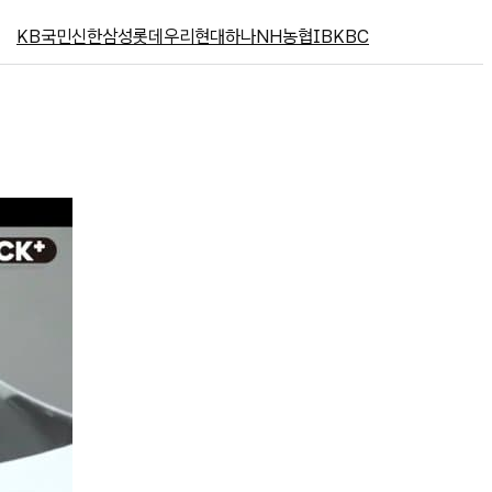
KB국민
신한
삼성
롯데
우리
현대
하나
NH농협
IBK
BC