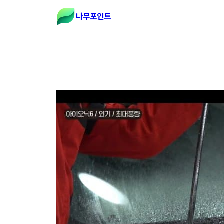
콘
나무포인트
텐
츠
로
바
로
가
기