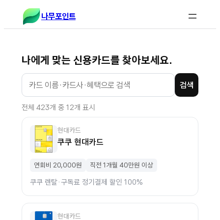
콘
나무포인트
텐
츠
로
나에게 맞는 신용카드를 찾아보세요.
바
로
검색
가
기
전체 423개 중 12개 표시
현대카드
쿠쿠 현대카드
연회비 20,000원
직전 1개월 40만원 이상
쿠쿠 렌탈·구독료 정기결제 할인 100%
현대카드